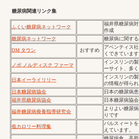
糖尿病関連リンク集
福井県糖尿病対
ふくい糖尿病ネットワーク
作成
糖尿病ネットワーク
糖尿病に関する
アベンティス社
DM タウン
おすすめ
くできています
インスリンの製
ノボ ノルディスク ファーマ
ーサイト、多く
インスリンの製
日本イーライリリー
の情報が得られ
日本糖尿病協会
日本の糖尿病患
福井県糖尿病協会
日本糖尿病協会
よりよい糖尿病
福井糖尿病療養指導研究会
りです
パルスィートを
低カロリー料理集
えています。
糖尿病食、高脂